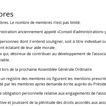
bres
res. Le nombre de membres n’est pas limité.
istration anciennement appelé «Conseil d’administration» p
 personnes dont il entend souligner, soit à titre individu
ent éclatant de leur aide morale ;
ux qui, désireux de contribuer au développement de l’associ
iable.
nt lors de la prochaine Assemblée Générale Ordinaire.
on un registre des membres où figurent les mentions prescri
lté par les membres après demande écrite auprès du Préside
obligation personnelle relative aux engagements de l’assoc
ve et jouissent de la plénitude des droits accordés aux associ