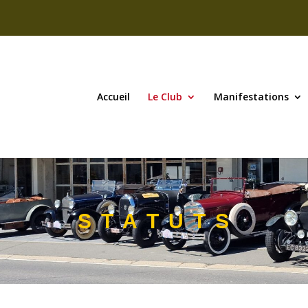
Accueil
Le Club
Manifestations
S T A T U T S